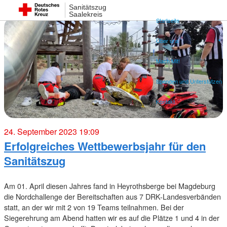
Sanitätszug
Saalekreis
Startseite
Über uns
Mach Mit!
Spenden und Unterstützen
Kontakt
24. September 2023 19:09
Erfolgreiches Wettbewerbsjahr für den
Sanitätszug
Am 01. April diesen Jahres fand in Heyrothsberge bei Magdeburg
die Nordchallenge der Bereitschaften aus 7 DRK-Landesverbänden
statt, an der wir mit 2 von 19 Teams teilnahmen. Bei der
Siegerehrung am Abend hatten wir es auf die Plätze 1 und 4 in der