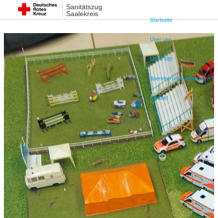
Sanitätszug
Saalekreis
Startseite
Über uns
Mach Mit!
Spenden und Unterstützen
Kontakt