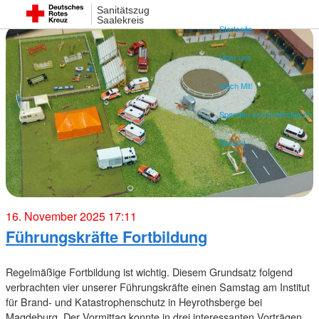
Sanitätszug
Saalekreis
Startseite
Über uns
Mach Mit!
Spenden und Unterstützen
Kontakt
16. November 2025 17:11
Führungskräfte Fortbildung
Regelmäßige Fortbildung ist wichtig. Diesem Grundsatz folgend
verbrachten vier unserer Führungskräfte einen Samstag am Institut
für Brand- und Katastrophenschutz in Heyrothsberge bei
Magdeburg. Der Vormittag konnte in drei interessanten Vorträgen