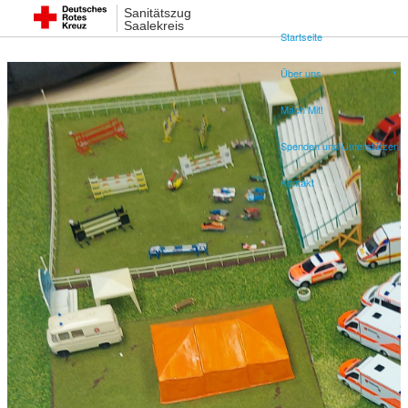
Sanitätszug
Saalekreis
Startseite
Über uns
Mach Mit!
Spenden und Unterstützen
Kontakt